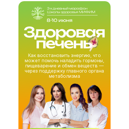
8-10 июня
Как восстановить энергию, что
может помочь наладить гормоны,
пищеварение и обмен веществ —
через поддержку главного органа
метаболизма