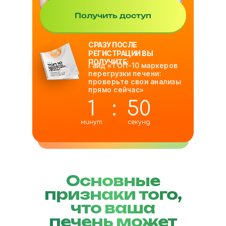
Получить доступ
СРАЗУ ПОСЛЕ
РЕГИСТРАЦИИ ВЫ
ПОЛУЧИТЕ:
Гайд «ТОП-10 маркеров
перегрузки печени:
проверьте свои анализы
прямо сейчас»
1
:
48
минут
секунд
Основные
признаки того,
что ваша
печень может